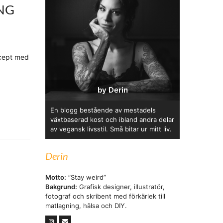
ING
ecept med
by Derin
En blogg bestående av mestadels
växtbaserad kost och ibland andra delar
av vegansk livsstil. Små bitar ur mitt liv.
Derin
Motto:
”Stay weird”
Bakgrund:
Grafisk designer, illustratör,
fotograf och skribent med förkärlek till
matlagning, hälsa och DIY.