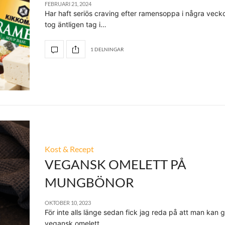
FEBRUARI 21, 2024
Har haft seriös craving efter ramensoppa i några veck
tog äntligen tag i…
1 DELNINGAR
Kost & Recept
VEGANSK OMELETT PÅ
MUNGBÖNOR
OKTOBER 10, 2023
För inte alls länge sedan fick jag reda på att man kan 
vegansk omelett…