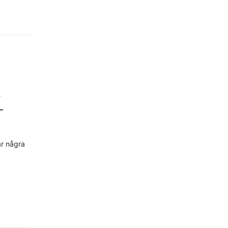
–
T
ar några