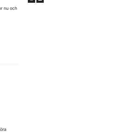
or nu och
göra