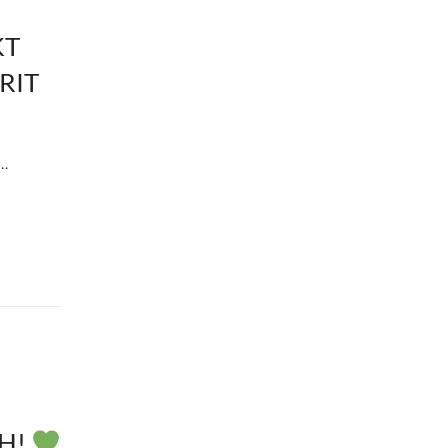
KT
RIT
t…
AH!