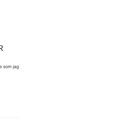
R
e som jag