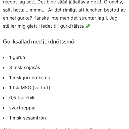
recept jag sett. Det blev sååå jääääävla gott! Crunchy,
salt, hetta… mmm…. Är det rimligt att lunchen bestod av
en hel gurka? Kanske inte men det struntar jag i. Jag
ställer mig glatt i ledet till gurkfrälsta
Gurksallad med jordnötssmör
1 gurka
3 msk sojasås
1 msk jordnötssmör
1 tsk MSG (valfritt)
0,5 tsk chili
svartpeppar
1 msk sesamfrön