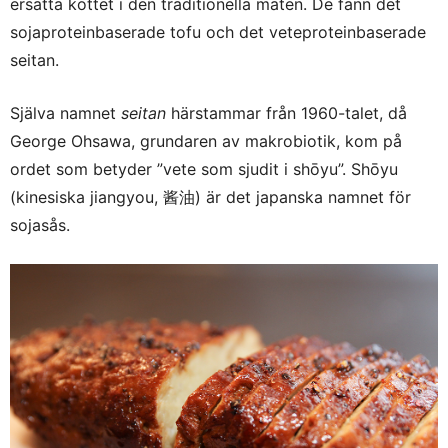
ersätta köttet i den traditionella maten. De fann det
sojaproteinbaserade tofu och det veteproteinbaserade
seitan.
Själva namnet
seitan
härstammar från 1960-talet, då
George Ohsawa, grundaren av makrobiotik, kom på
ordet som betyder ”vete som sjudit i shōyu”. Shōyu
(kinesiska jiangyou, 酱油) är det japanska namnet för
sojasås.