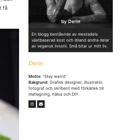
t få
by Derin
En blogg bestående av mestadels
växtbaserad kost och ibland andra delar
av vegansk livsstil. Små bitar ur mitt liv.
Derin
Motto:
”Stay weird”
Bakgrund:
Grafisk designer, illustratör,
fotograf och skribent med förkärlek till
matlagning, hälsa och DIY.