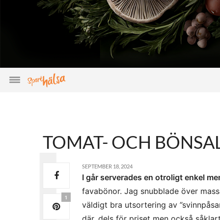
TOMAT- OCH BÖNSAL
SEPTEMBER 18, 2024
I går serverades en otroligt enkel me
favabönor. Jag snubblade över massa 
1
väldigt bra utsortering av ”svinnpåsa
där, dels för priset men också såklar