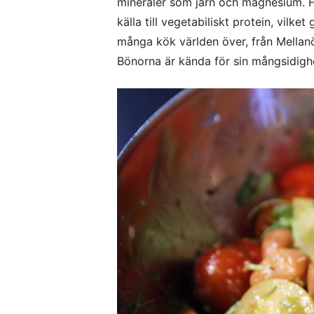
mineraler som järn och magnesium. Fa
källa till vegetabiliskt protein, vil
många kök världen över, från Mellanö
Bönorna är kända för sin mångsidighe