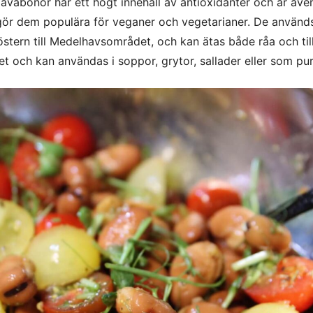
vabönor har ett högt innehåll av antioxidanter och är äve
ket gör dem populära för veganer och vegetarianer. De används
stern till Medelhavsområdet, och kan ätas både råa och til
t och kan användas i soppor, grytor, sallader eller som pur