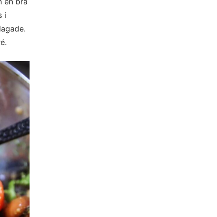
n en bra
 i
lagade.
é.