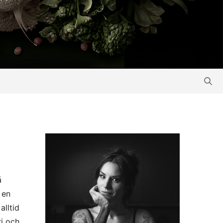
å
 en
alltid
ri och