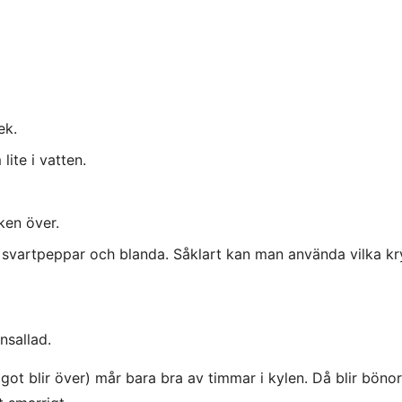
ek.
ite i vatten.
öken över.
h svartpeppar och blanda. Såklart kan man använda vilka k
nsallad.
got blir över) mår bara bra av timmar i kylen. Då blir böno