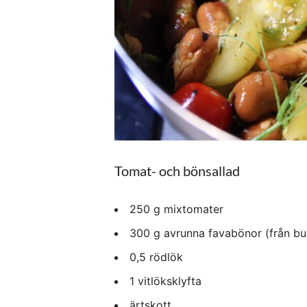
Tomat- och bönsallad
250 g mixtomater
300 g avrunna favabönor (från bu
0,5 rödlök
1 vitlöksklyfta
ärtskott