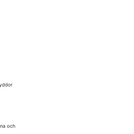
ryddor
rna och