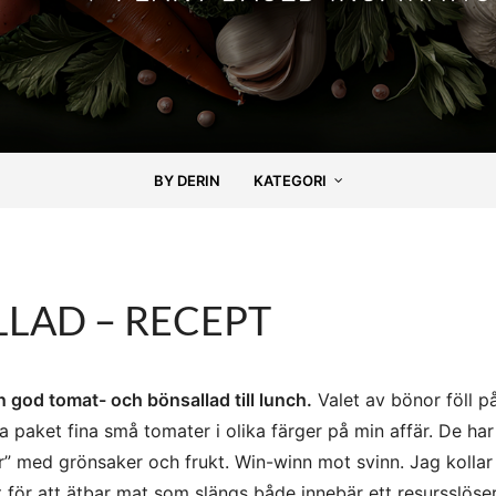
BY DERIN
KATEGORI
LAD – RECEPT
n god tomat- och bönsallad till lunch.
Valet av bönor föll p
paket fina små tomater i olika färger på min affär. De har
r” med grönsaker och frukt. Win-winn mot svinn. Jag kollar 
t för att ätbar mat som slängs både innebär ett resursslöse