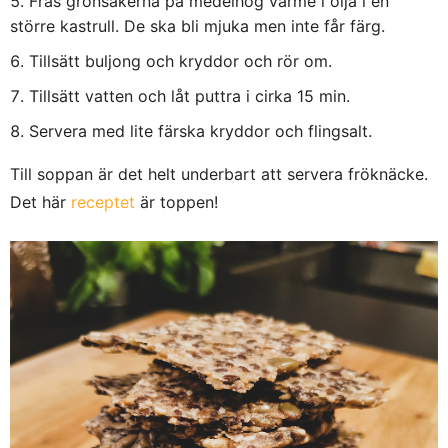
Fräs grönsakerna på medelhög värme i olja i en
större kastrull. De ska bli mjuka men inte får färg.
Tillsätt buljong och kryddor och rör om.
Tillsätt vatten och låt puttra i cirka 15 min.
Servera med lite färska kryddor och flingsalt.
Till soppan är det helt underbart att servera fröknäcke.
Det här
receptet
är toppen!