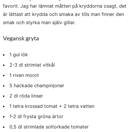
favorit. Jag har lämnat måtten på kryddorna osagt, det
är lättast att krydda och smaka av tills man finner den
smak och styrka man själv gillar.
Vegansk gryta
1 gul lök
2-3 dl strimlat vitkål
1 riven morot
5 hackade champinjoner
2 dl röda linser
1 tetra krossad tomat + 2 tetra vatten
1-2 dl frysta gröna ärtor
0,5 dl strimlade soltorkade tomater