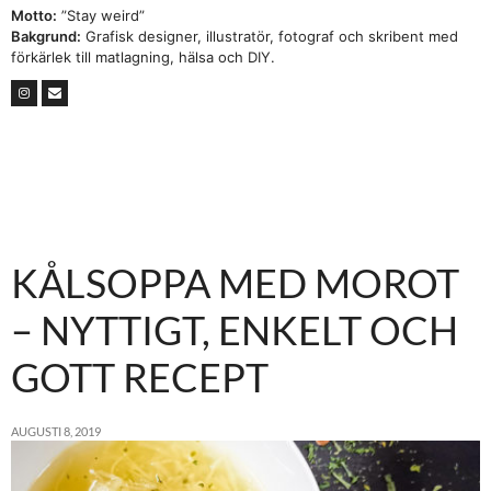
Motto:
”Stay weird”
Bakgrund:
Grafisk designer, illustratör, fotograf och skribent med
förkärlek till matlagning, hälsa och DIY.
KÅLSOPPA MED MOROT
– NYTTIGT, ENKELT OCH
GOTT RECEPT
AUGUSTI 8, 2019