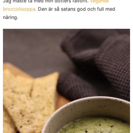
Jag måste ta med min dotters favorit.
Vegansk
broccolisoppa.
Den är så satans god och full med
näring.