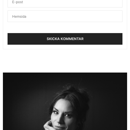
spännande och näringsrikt alternativ till vanliga
våfflor. Ska definitivt testa detta recept!
NOVEMBER 12, 2025 KL. 7:45 F M