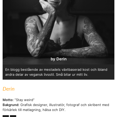
by Derin
En blogg bestående av mestadels växtbaserad kost och ibland
andra delar av vegansk livsstil. Små bitar ur mitt liv.
Derin
Motto:
”Stay weird”
Bakgrund:
Grafisk designer, illustratör, fotograf och skribent med
förkärlek till matlagning, hälsa och DIY.