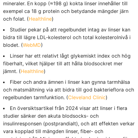
mineraler. En kopp (≈198 g) kokta linser innehåller till
exempel ca 18 g protein och betydande mängder järn
och folat. (
Healthline
)
Studier pekar på att regelbundet intag av linser kan
bidra till lägre LDL-kolesterol och total kolesterolnivå i
blodet. (
WebMD
)
Linser har ett relativt lågt glykemiskt index och hög
fiberhalt, vilket hjälper till att hålla blodsockret mer
jämnt. (
Healthline
)
Fiber och andra ämnen i linser kan gynna tarmhälsa
och matsmältning via att bidra till god bakterieflora och
regelbunden tarmfunktion. (
Cleveland Clinic
)
En översiktsartikel från 2024 visar att linser i flera
studier sänker den akuta blodsocks- och
insulinresponsen (postprandialt), och att effekten verkar
vara kopplad till mängden linser, fiber- och