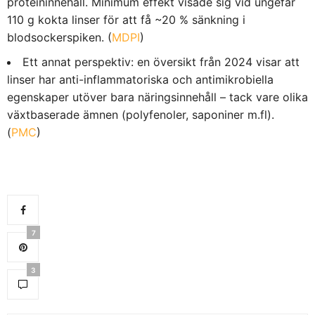
proteininnehåll. Minimum effekt visade sig vid ungefär
110 g kokta linser för att få ~20 % sänkning i
blodsockerspiken. (
MDPI
)
Ett annat perspektiv: en översikt från 2024 visar att
linser har anti-inflammatoriska och antimikrobiella
egenskaper utöver bara näringsinnehåll – tack vare olika
växtbaserade ämnen (polyfenoler, saponiner m.fl).
(
PMC
)
7
3