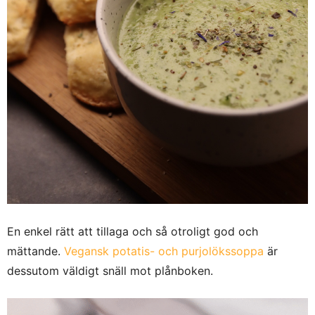
En enkel rätt att tillaga och så otroligt god och
mättande.
Vegansk potatis- och purjolökssoppa
är
dessutom väldigt snäll mot plånboken.