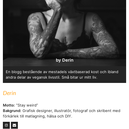
by Derin
En blogg bestående av mestadels växtbaserad kost och ibland
andra delar av vegansk livsstil. Små bitar ur mitt liv.
Derin
Motto:
”Stay weird”
Bakgrund:
Grafisk designer, illustratör, fotograf och skribent med
förkärlek till matlagning, hälsa och DIY.