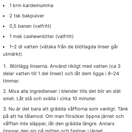
1 krm kardemumma
2 tsk bakpulver
0,5 banan (valfritt)
1 msk cashewnötter (valfritt)
1–2 dl vatten (vätska från de blötlagda linser går
utmärkt)
Blötlägg linserna. Använd rikligt med vatten (ca 3
delar vatten till 1 del linser) och låt dem ligga i 8–24
timmar.
Mixa alla ingredienser i blender tills det blir en slät
smet. Låt stå och svälla i cirka 10 minuter.
Nu är det bara att grädda våfflorna som vanligt. Tänk
på att ha tålamod. Om man försöker öppna järnet och
våfflan inte släpper, låt den grädda längre. Annars
öppnar den sig på mitten och fastnar i järnet.