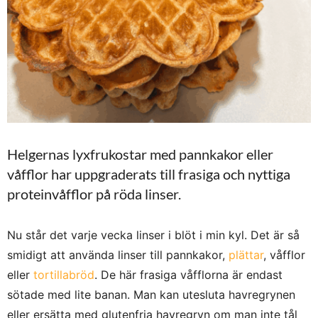
Helgernas lyxfrukostar med pannkakor eller
våfflor har uppgraderats till frasiga och nyttiga
proteinvåfflor på röda linser.
Nu står det varje vecka linser i blöt i min kyl. Det är så
smidigt att använda linser till pannkakor,
plättar
, våfflor
eller
tortillabröd
. De här frasiga våfflorna är endast
sötade med lite banan. Man kan utesluta havregrynen
eller ersätta med glutenfria havregryn om man inte tål