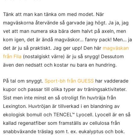
Tänk att man kan tänka om med modet. När
magväskorna återvände så garvade jag högt. Ja ja, jag
vet att man numera ska bära dem halvt på axeln, men
kom igen, det är ändå magväskor… fanny pack! Men… ja
det är ju så praktiskt. Jag ger upp! Den här
magväskan
från Fila
(nostalgiskt värre) är ju så snygg! Dessutom
även den nedsatt och kostar nu bara en hundring.
På tal om snyggt.
Sport-bh från GUESS
har vadderade
kupor och passar till olika typer av träningsaktiviteter.
Sist men inte minst en så otroligt fin huvträja från
Lexington. Huvtröjan är tillverkad i en blandning av
ekologisk bomull och TENCEL™ Lyocell. Lyocell är en så
kallad regenatfiber som framställs av cellulosa från
snabbväxande träslag som t. ex. eukalyptus och bok.