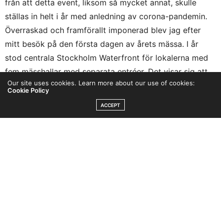
från att detta event, liksom så mycket annat, skulle
ställas in helt i år med anledning av corona-pandemin.
Överraskad och framförallt imponerad blev jag efter
mitt besök på den första dagen av årets mässa. I år
stod centrala Stockholm Waterfront för lokalerna med
fem mässhallar med separata entréer. Det visar sig att
Our site uses cookies. Learn more about our use of cookies:
det faktiskt går att ha en pandemi-anpassad mässa.
Cookie Policy
Noga koll på antalet personer i hallarna, tillgång till
ACCEPT
handsprit, munskydd och att folk tar på allvar att hålla
avstånden var receptet på ett lyckat event, även i dessa
tider.
Självfallet var det en speciell upplevelse. Mycket är
såklart inte sig likt. Det är ett faktum man får vänja sig
med. Sedan var det saker i denna förändring som var
positiva med. Med färre folk hade man faktiskt mer tid