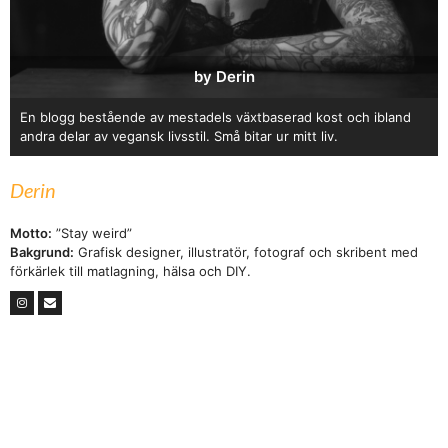
by Derin
En blogg bestående av mestadels växtbaserad kost och ibland
andra delar av vegansk livsstil. Små bitar ur mitt liv.
Derin
Motto:
”Stay weird”
Bakgrund:
Grafisk designer, illustratör, fotograf och skribent med
förkärlek till matlagning, hälsa och DIY.