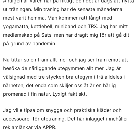
Äntligen är våren här på riktigt och det är dags att flytta
ut träningen. Min träning har de senaste månaderna
mest varit hemma. Man kommer rätt långt med
yogamatta, kettlebell, miniband och TRX. Jag har mitt
medlemskap på Sats, men har dragit mig för att gå dit
på grund av pandemin.
Nu tittar solen fram allt mer och jag ser fram emot att
besöka de närliggande utegymmen allt mer. Jag är
välsignad med tre stycken bra utegym i trä alldeles i
närheten, det enda som skiljer oss åt är en härlig
promenad i fin natur. Lyxigt faktiskt.
Jag ville tipsa om snygga och praktiska kläder och
accessoarer för uteträning. Det här inlägget innehåller
reklamlänkar via APPR.