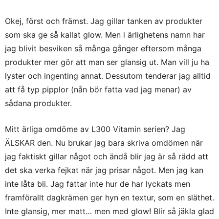
Okej, först och främst. Jag gillar tanken av produkter
som ska ge så kallat glow. Men i ärlighetens namn har
jag blivit besviken så många gånger eftersom många
produkter mer gör att man ser glansig ut. Man vill ju ha
lyster och ingenting annat. Dessutom tenderar jag alltid
att få typ pipplor (nån bör fatta vad jag menar) av
sådana produkter.
Mitt ärliga omdöme av L300 Vitamin serien? Jag
ÄLSKAR den. Nu brukar jag bara skriva omdömen när
jag faktiskt gillar något och ändå blir jag är så rädd att
det ska verka fejkat när jag prisar något. Men jag kan
inte låta bli. Jag fattar inte hur de har lyckats men
framförallt dagkrämen ger hyn en textur, som en släthet.
Inte glansig, mer matt… men med glow! Blir så jäkla glad