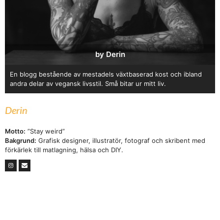
by Derin
En blogg bestående av mestadels växtbaserad kost och ibland
andra delar av vegansk livsstil. Små bitar ur mitt liv.
Derin
Motto:
”Stay weird”
Bakgrund:
Grafisk designer, illustratör, fotograf och skribent med
förkärlek till matlagning, hälsa och DIY.