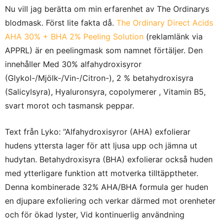
Nu vill jag berätta om min erfarenhet av The Ordinarys
blodmask. Först lite fakta då.
The Ordinary Direct Acids
AHA 30% + BHA 2% Peeling Solution
(reklamlänk via
APPRL) är en peelingmask som namnet förtäljer. Den
innehåller Med 30% alfahydroxisyror
(Glykol-/Mjölk-/Vin-/Citron-), 2 % betahydroxisyra
(Salicylsyra), Hyaluronsyra, copolymerer , Vitamin B5,
svart morot och tasmansk peppar.
Text från Lyko: ”Alfahydroxisyror (AHA) exfolierar
hudens yttersta lager för att ljusa upp och jämna ut
hudytan. Betahydroxisyra (BHA) exfolierar också huden
med ytterligare funktion att motverka tilltäpptheter.
Denna kombinerade 32% AHA/BHA formula ger huden
en djupare exfoliering och verkar därmed mot orenheter
och för ökad lyster, Vid kontinuerlig användning