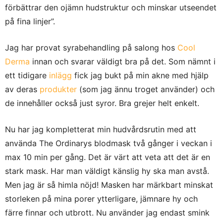
förbättrar den ojämn hudstruktur och minskar utseendet
på fina linjer”.
Jag har provat syrabehandling på salong hos
Cool
Derma
innan och svarar väldigt bra på det. Som nämnt i
ett tidigare
inlägg
fick jag bukt på min akne med hjälp
av deras
produkter
(som jag ännu troget använder) och
de innehåller också just syror. Bra grejer helt enkelt.
Nu har jag kompletterat min hudvårdsrutin med att
använda The Ordinarys blodmask två gånger i veckan i
max 10 min per gång. Det är värt att veta att det är en
stark mask. Har man väldigt känslig hy ska man avstå.
Men jag är så himla nöjd! Masken har märkbart minskat
storleken på mina porer ytterligare, jämnare hy och
färre finnar och utbrott. Nu använder jag endast smink