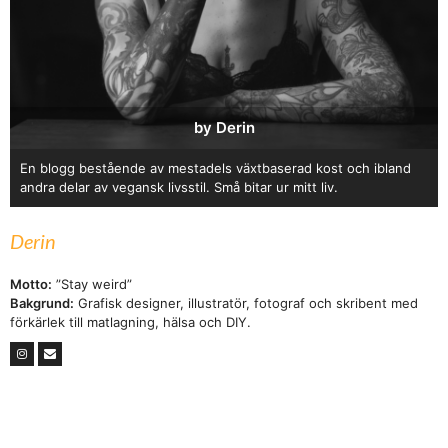
by Derin
En blogg bestående av mestadels växtbaserad kost och ibland
andra delar av vegansk livsstil. Små bitar ur mitt liv.
Derin
Motto:
”Stay weird”
Bakgrund:
Grafisk designer, illustratör, fotograf och skribent med
förkärlek till matlagning, hälsa och DIY.