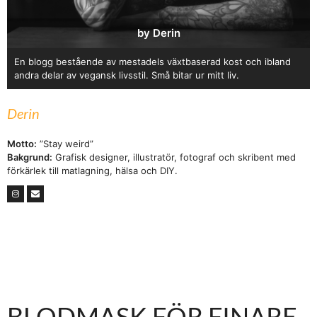
by Derin
En blogg bestående av mestadels växtbaserad kost och ibland
andra delar av vegansk livsstil. Små bitar ur mitt liv.
Derin
Motto:
”Stay weird”
Bakgrund:
Grafisk designer, illustratör, fotograf och skribent med
förkärlek till matlagning, hälsa och DIY.
BLODMASK FÖR FINARE