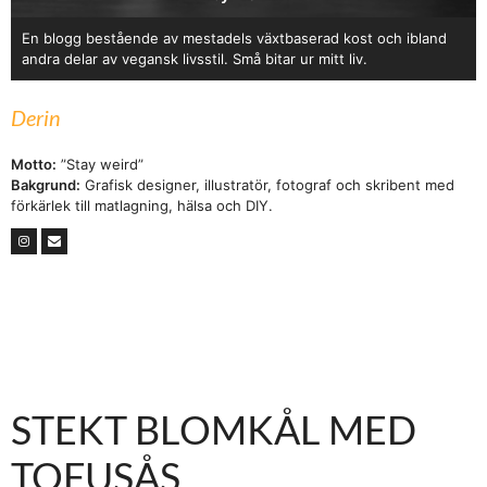
En blogg bestående av mestadels växtbaserad kost och ibland
andra delar av vegansk livsstil. Små bitar ur mitt liv.
Derin
Motto:
”Stay weird”
Bakgrund:
Grafisk designer, illustratör, fotograf och skribent med
förkärlek till matlagning, hälsa och DIY.
STEKT BLOMKÅL MED
TOFUSÅS