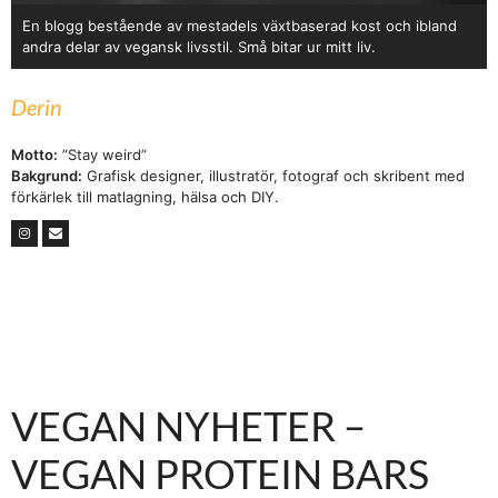
En blogg bestående av mestadels växtbaserad kost och ibland
andra delar av vegansk livsstil. Små bitar ur mitt liv.
Derin
Motto:
”Stay weird”
Bakgrund:
Grafisk designer, illustratör, fotograf och skribent med
förkärlek till matlagning, hälsa och DIY.
VEGAN NYHETER –
VEGAN PROTEIN BARS