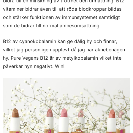
bidra till en minskning av trötthet och utmattning. B12
vitaminer bidrar även till att röda blodkroppar bildas
och stärker funktionen av immunsystemet samtidigt
som de bidrar till normal ämnesomsättning.
B12 av cyanokobalamin kan ge dålig hy och finnar,
vilket jag personligen upplevt då jag har aknebenägen
hy. Pure Vegans B12 är av metylkobalamin vilket inte
påverkar hyn negativt. Win!