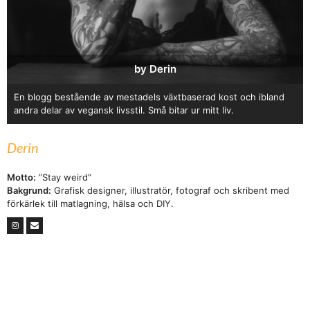
by Derin
En blogg bestående av mestadels växtbaserad kost och ibland
andra delar av vegansk livsstil. Små bitar ur mitt liv.
Derin
Motto:
”Stay weird”
Bakgrund:
Grafisk designer, illustratör, fotograf och skribent med
förkärlek till matlagning, hälsa och DIY.