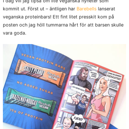
I dag vill jag tipsa om lite veganska nyheter som
kommit ut. Först ut – äntligen har
Barebells
lanserat
veganska proteinbars! Ett fint litet presskit kom på
posten och jag höll tummarna hårt för att barsen skulle
vara goda.