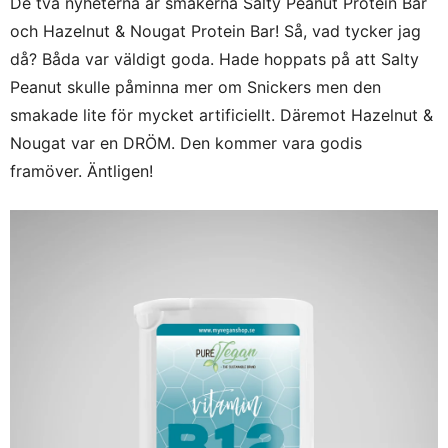
De två nyheterna är smakerna Salty Peanut Protein Bar
och Hazelnut & Nougat Protein Bar! Så, vad tycker jag
då? Båda var väldigt goda. Hade hoppats på att Salty
Peanut skulle påminna mer om Snickers men den
smakade lite för mycket artificiellt. Däremot Hazelnut &
Nougat var en DRÖM. Den kommer vara godis
framöver. Äntligen!