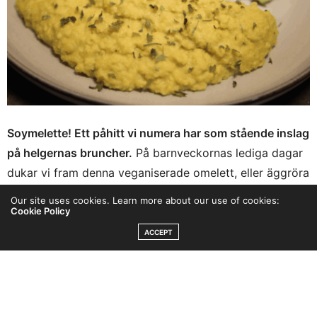
Soymelette! Ett påhitt vi numera har som stående inslag
på helgernas bruncher.
På barnveckornas lediga dagar
dukar vi fram denna veganiserade omelett, eller äggröra
om man så vill, rostar bröd och äter lugnt i timmar.
Our site uses cookies. Learn more about our use of cookies:
Cookie Policy
Uppskattat av stora som små. Som bonus är receptet
väldigt rikt på både protein och fiber.
ACCEPT
Tidigare var det
scrambled tofu
eller
omelett på
mungbönor
som gällde. Jag gör ibland egen tofu och
tänkte laga just scrambled tofu en morgon när tanken