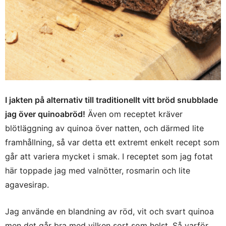
I jakten på alternativ till traditionellt vitt bröd snubblade
jag över quinoabröd!
Även om receptet kräver
blötläggning av quinoa över natten, och därmed lite
framhållning, så var detta ett extremt enkelt recept som
går att variera mycket i smak. I receptet som jag fotat
här toppade jag med valnötter, rosmarin och lite
agavesirap.
Jag använde en blandning av röd, vit och svart quinoa
men det går bra med vilken sort som helst. Så varför