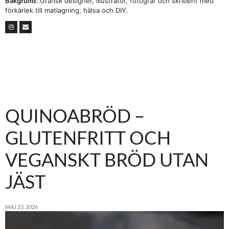
Bakgrund:
Grafisk designer, illustratör, fotograf och skribent med
förkärlek till matlagning, hälsa och DIY.
QUINOABRÖD –
GLUTENFRITT OCH
VEGANSKT BRÖD UTAN
JÄST
MAJ 23, 2026