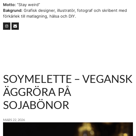
Motto:
”Stay weird”
Bakgrund:
Grafisk designer, illustratör, fotograf och skribent med
förkärlek till matlagning, hälsa och DIY.
SOYMELETTE – VEGANSK
ÄGGRÖRA PÅ
SOJABÖNOR
MARS 22, 2026