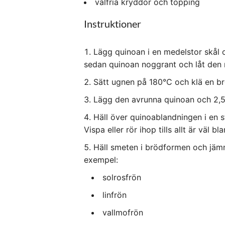
valfria kryddor och topping
Instruktioner
Lägg quinoan i en medelstor skål o
sedan quinoan noggrant och låt den r
Sätt ugnen på 180°C och klä en b
Lägg den avrunna quinoan och 2,5 dl
Häll över quinoablandningen i en st
Vispa eller rör ihop tills allt är väl b
Häll smeten i brödformen och jämna
exempel:
solrosfrön
linfrön
vallmofrön