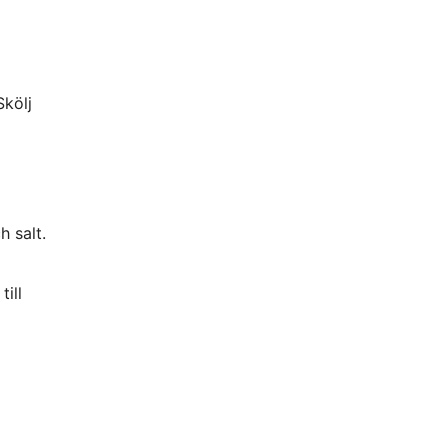
Skölj
h salt.
ill