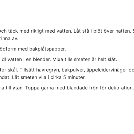
ch täck med rikligt med vatten. Låt stå i blöt över natten. 
inna av.
rödform med bakplåtspapper.
 vatten i en blender. Mixa tills smeten är helt slät.
or skål. Tillsätt havregryn, bakpulver, äppelcidervinäger oc
landat. Låt smeten vila i cirka 5 minuter.
 till ytan. Toppa gärna med blandade frön för dekoration, t