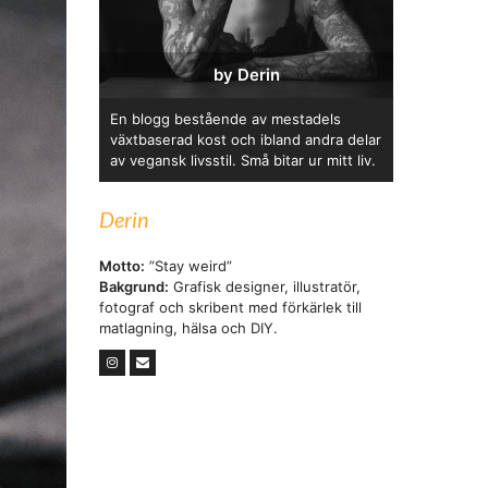
by Derin
En blogg bestående av mestadels
växtbaserad kost och ibland andra delar
av vegansk livsstil. Små bitar ur mitt liv.
Derin
Motto:
”Stay weird”
Bakgrund:
Grafisk designer, illustratör,
fotograf och skribent med förkärlek till
matlagning, hälsa och DIY.