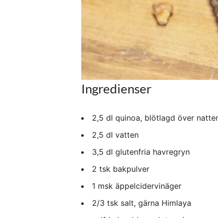
Ingredienser
2,5 dl quinoa, blötlagd över natte
2,5 dl vatten
3,5 dl glutenfria havregryn
2 tsk bakpulver
1 msk äppelcidervinäger
2/3 tsk salt, gärna Himlaya