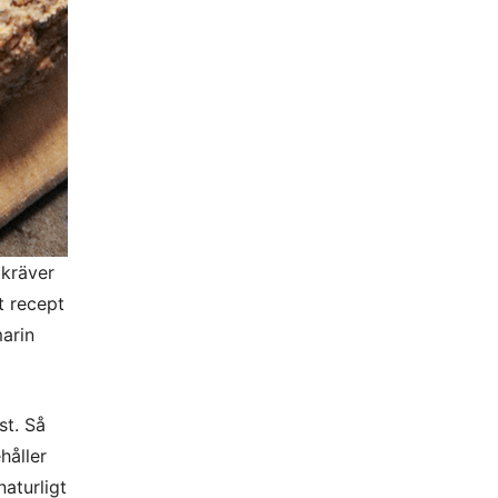
kräver
t recept
marin
st. Så
håller
naturligt