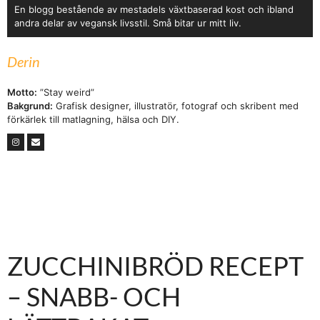
En blogg bestående av mestadels växtbaserad kost och ibland
andra delar av vegansk livsstil. Små bitar ur mitt liv.
Derin
Motto:
”Stay weird”
Bakgrund:
Grafisk designer, illustratör, fotograf och skribent med
förkärlek till matlagning, hälsa och DIY.
ZUCCHINIBRÖD RECEPT
– SNABB- OCH