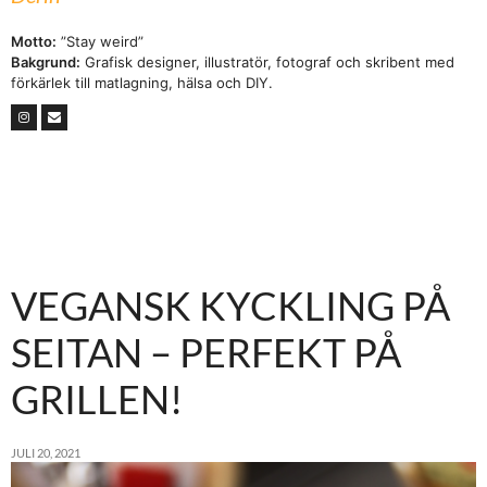
Motto:
”Stay weird”
Bakgrund:
Grafisk designer, illustratör, fotograf och skribent med
förkärlek till matlagning, hälsa och DIY.
VEGANSK KYCKLING PÅ
SEITAN – PERFEKT PÅ
GRILLEN!
JULI 20, 2021