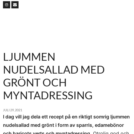
LJUMMEN
NUDELSALLAD MED
GRÖNT OCH
MYNTADRESSING
JULI 29, 2021
I dag vill jag dela ett recept på en riktigt somrig ljummen
nudelsallad med grönt i form av sparris, edamebönor
och haricots verts och myntadressing.
Otrolig god och