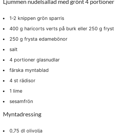
Ljummen nudelsallad med grönt 4 portioner
1-2 knippen grön sparris
400 g haricorts verts på burk eller 250 g fryst
250 g frysta edamebönor
salt
4 portioner glasnudlar
färska myntablad
4 st rädisor
1 lime
sesamfrön
Myntadressing
0,75 dl olivolja