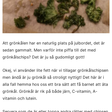
Att grönkålen har en naturlig plats på julbordet, det är
sedan gammalt. Men varför inte piffa till det med
grönkålschips? Det är ju så gudomligt gott!
Okej, vi använder lite fett när vi tillagar grönkålschipsen
men ändå är ju grönkål så otroligt nyttigt! Det här är i
alla fall hemma hos oss ett bra sätt att få barnet att äta
grönkål. Grönkål är rik på både järn, C-vitamin, A-
vitamin och lutein.
Servera som de är eller toppa andra rätter med chipsen.