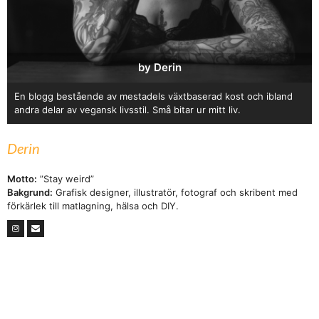
by Derin
En blogg bestående av mestadels växtbaserad kost och ibland
andra delar av vegansk livsstil. Små bitar ur mitt liv.
Derin
Motto:
”Stay weird”
Bakgrund:
Grafisk designer, illustratör, fotograf och skribent med
förkärlek till matlagning, hälsa och DIY.