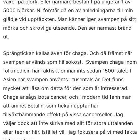
växer på björk. Eller närmare bestämt på ungefär 1 av
5000 björkar. Ni förstår då en av anledningarna till min
glädje vid upptäckten. Man känner igen svampen på sitt
mörka och skrovliga utseende. Den ser närmast bränd
ut.
Sprängtickan kallas även för chaga. Och då främst när
svampen används som hälsokost. Svampen chaga inom
folkmedicin har faktiskt omnämnts sedan 1500-talet. I
Asien har svampen använts i tusentals år. Det finns
mycket att läsa om detta för den som är intresserad.
Chaga ansågs bota cancer, och i modern tid fann man
att ämnet Betulin, som tickan upptar har
tillväxthämmande effekt på vissa cancerceller. Jag
väljer dock att inte skriva med allt för stora uttalanden
eller teorier här. Istället vill jag fokusera på vi med fakta