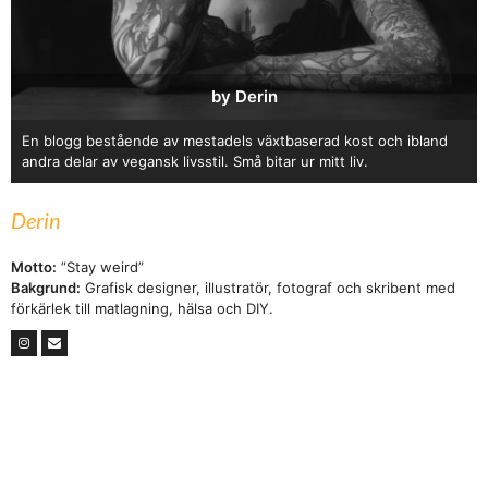
by Derin
En blogg bestående av mestadels växtbaserad kost och ibland
andra delar av vegansk livsstil. Små bitar ur mitt liv.
Derin
Motto:
”Stay weird”
Bakgrund:
Grafisk designer, illustratör, fotograf och skribent med
förkärlek till matlagning, hälsa och DIY.