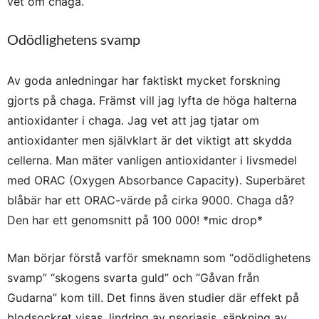
vet om chaga.
Odödlighetens svamp
Av goda anledningar har faktiskt mycket forskning
gjorts på chaga. Främst vill jag lyfta de höga halterna
antioxidanter i chaga. Jag vet att jag tjatar om
antioxidanter men självklart är det viktigt att skydda
cellerna. Man mäter vanligen antioxidanter i livsmedel
med ORAC (Oxygen Absorbance Capacity). Superbäret
blåbär har ett ORAC-värde på cirka 9000. Chaga då?
Den har ett genomsnitt på 100 000! *mic drop*
Man börjar förstå varför smeknamn som “odödlighetens
svamp” “skogens svarta guld” och “Gåvan från
Gudarna” kom till. Det finns även studier där effekt på
blodsockret visas, lindring av psoriasis, sänkning av