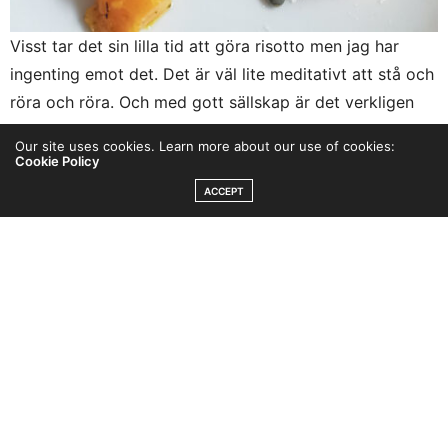
Visst tar det sin lilla tid att göra risotto men jag har
ingenting emot det. Det är väl lite meditativt att stå och
röra och röra. Och med gott sällskap är det verkligen
inte jobbigt.
Our site uses cookies. Learn more about our use of cookies:
Cookie Policy
Risotto med Karljohanssvamp, kantarell och
ACCEPT
pumpa 4 personer
3 dl Avorio Risottoris
9 dl vatten
1–2 dl vitt vin
3 tärningar grönsaksbuljong
0,5 rödklök
1 msk mjölkfritt margarin