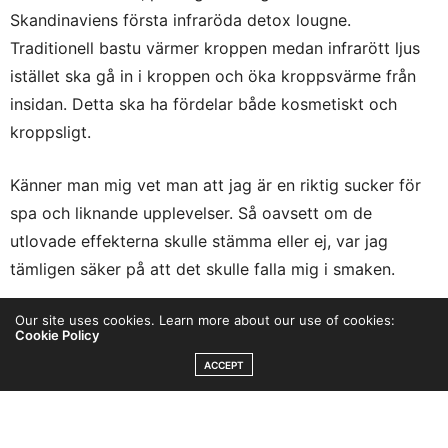
Skandinaviens första infraröda detox lougne.
Traditionell bastu värmer kroppen medan infrarött ljus
istället ska gå in i kroppen och öka kroppsvärme från
insidan. Detta ska ha fördelar både kosmetiskt och
kroppsligt.
Känner man mig vet man att jag är en riktig sucker för
spa och liknande upplevelser. Så oavsett om de
utlovade effekterna skulle stämma eller ej, var jag
tämligen säker på att det skulle falla mig i smaken.
Our site uses cookies. Learn more about our use of cookies:
Självfallet är det lockande med effekter som anti-aging,
Cookie Policy
detox, smärtlindring, avstressande, förbättrad sömn,
ACCEPT
ökad blodcirkulationen och bättre immunförsvar. Efter
en gång kan jag såklart varken gå i god för dessa
effekter, och inte heller dementera. Jag tänker mig att