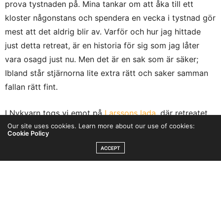
prova tystnaden på. Mina tankar om att åka till ett
kloster någonstans och spendera en vecka i tystnad gör
mest att det aldrig blir av. Varför och hur jag hittade
just detta retreat, är en historia för sig som jag låter
vara osagd just nu. Men det är en sak som är säker;
Ibland står stjärnorna lite extra rätt och saker samman
fallan rätt fint.
I Nykvarn togs vi emot på
Larssons lada
, där retreatet
Our site uses cookies. Learn more about our use of cookies:
hölls. En plats jag varmt rekommendera alla att besöka.
Cookie Policy
Ladan består av café, butik och en festvåning som hyrs
ACCEPT
ut för event som bröllop, dop, fest, träning eller i detta
fall retreat. Atmosfären i ladan är unik. Man får den där
lugna och familjära känslan direkt man sätter foten
innanför tröskeln.