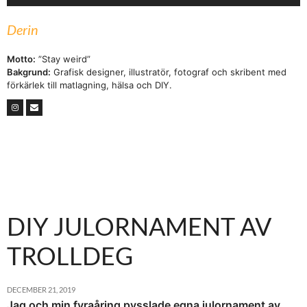
Derin
Motto:
”Stay weird”
Bakgrund:
Grafisk designer, illustratör, fotograf och skribent med
förkärlek till matlagning, hälsa och DIY.
DIY JULORNAMENT AV
TROLLDEG
DECEMBER 21, 2019
Jag och min fyraåring pysslade egna julornament av