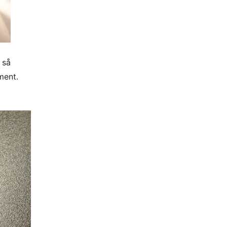
 så
ment.