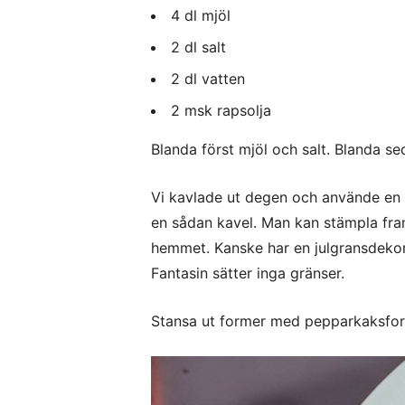
4 dl mjöl
2 dl salt
2 dl vatten
2 msk rapsolja
Blanda först mjöl och salt. Blanda sed
Vi kavlade ut degen och använde en 
en sådan kavel. Man kan stämpla fram
hemmet. Kanske har en julgransdekora
Fantasin sätter inga gränser.
Stansa ut former med pepparkaksform