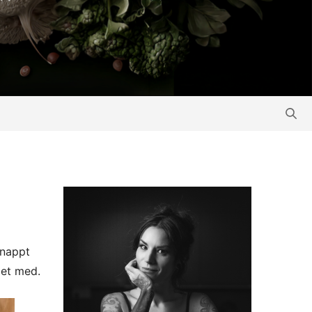
knappt
 det med.