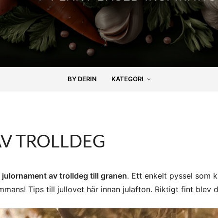
BY DERIN
KATEGORI
AV TROLLDEG
julornament av trolldeg till granen
. Ett enkelt pyssel som 
mans! Tips till jullovet här innan julafton. Riktigt fint blev