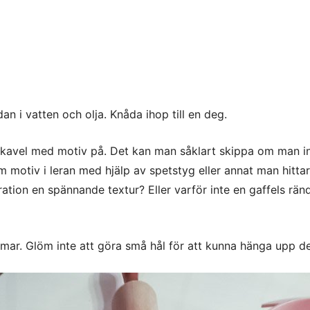
an i vatten och olja. Knåda ihop till en deg.
kavel med motiv på. Det kan man såklart skippa om man in
 motiv i leran med hjälp av spetstyg eller annat man hittar
tion en spännande textur? Eller varför inte en gaffels rän
ar. Glöm inte att göra små hål för att kunna hänga upp d