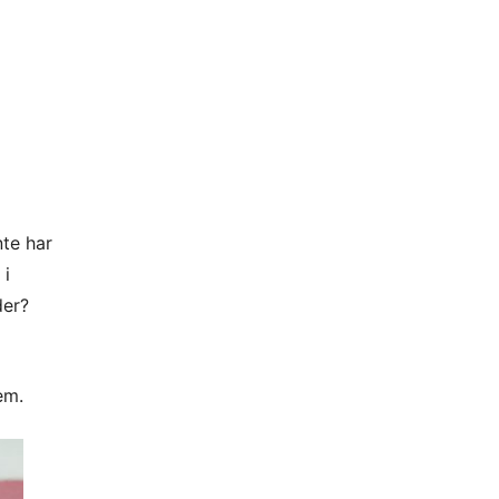
te har
 i
der?
em.