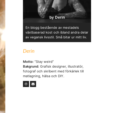
by Derin
En blogg bestående av mestadels
växtbaserad kost och ibland andra delar
av vegansk livsstil. Små bitar ur mitt liv.
Derin
Motto:
”Stay weird”
Bakgrund:
Grafisk designer, illustratör,
fotograf och skribent med förkärlek till
matlagning, hälsa och DIY.