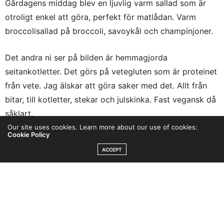
Gårdagens middag blev en ljuvlig varm sallad som är
otroligt enkel att göra, perfekt för matlådan. Varm
broccolisallad på broccoli, savoykål och champinjoner.
Det andra ni ser på bilden är hemmagjorda
seitankotletter. Det görs på vetegluten som är proteinet
från vete. Jag älskar att göra saker med det. Allt från
bitar, till kotletter, stekar och julskinka. Fast vegansk då
såklart.
Our site uses cookies. Learn more about our use of cookies:
Cookie Policy
Hur som helst, tillbaka till min broccolisallad. Jag
ACCEPT
använder ett helt huvud broccoli. Skär upp lagom
buketter och hacka upp stammen. Skär sedan strimlor
av savoykål. Skär upp champinjoner. Stek i olja och lite
mjölkfritt margarin om du önskar. Jag steker det i cirka
20 min. Så champinjonerna får fin färg och kålen blir