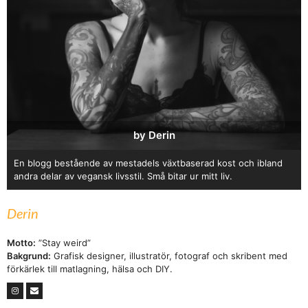
by Derin
En blogg bestående av mestadels växtbaserad kost och ibland
andra delar av vegansk livsstil. Små bitar ur mitt liv.
Derin
Motto:
”Stay weird”
Bakgrund:
Grafisk designer, illustratör, fotograf och skribent med
förkärlek till matlagning, hälsa och DIY.