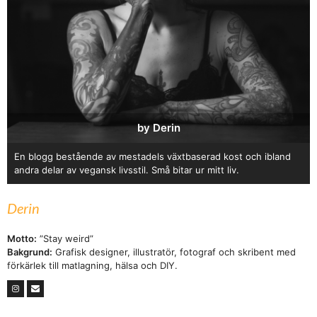
by Derin
En blogg bestående av mestadels växtbaserad kost och ibland
andra delar av vegansk livsstil. Små bitar ur mitt liv.
Derin
Motto:
”Stay weird”
Bakgrund:
Grafisk designer, illustratör, fotograf och skribent med
förkärlek till matlagning, hälsa och DIY.